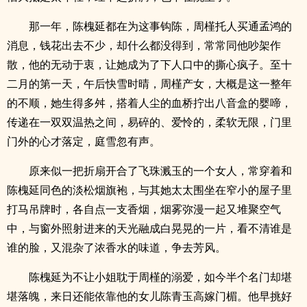
那一年，陈槐延都在为这事钩陈，周槿托人买通孟鸿的
消息，钱花出去不少，却什么都没得到，常常同他吵架作
散，他的无动于衷，让她成为了下人口中的撕心疯子。至十
二月的第一天，午后快雪时晴，周槿产女，大概是这一整年
的不顺，她生得多舛，搭着人尘的血桥拧出八音盒的婴啼，
传递在一双双温热之间，易碎的、爱怜的，柔软无限，门里
门外的心才落定，庭雪忽有声。
原来似一把折扇开合了飞珠溅玉的一个女人，常穿着和
陈槐延同色的淡松烟旗袍，与其她太太围坐在窄小的屋子里
打马吊牌时，各自点一支香烟，烟雾弥漫一起又堆聚空气
中，与窗外照射进来的天光融成白晃晃的一片，看不清谁是
谁的脸，又混杂了浓香水的味道，争去芳风。
陈槐延为不让小姐耽于周槿的溺爱，如今半个名门却堪
堪落魄，来日还能依靠他的女儿陈青玉高嫁门楣。他早挑好