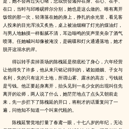
是，她不会再过失心绪，悲或愤会遏抑在身、在心、在手、
在口，当时与邱雎砚猝尔分别，她也是这么做的。唯有离开
饭馆的那一次，轻薄落在她的身上，挣扎的余光里，看见客
人投来的目光浑浊又炙热，桌上被油烟糊了灯光的煤油灯，
与男人地触摸一样黏腻不清，耳边嗡鸣的笑声里夹杂了酒气
喷薄。任她喊叫却像被淹没，是碗碟和灯火通通落地，她才
脱开这溺水的岸。
得以转手卖掉茶场的陈槐延是彻底松了身心，六年经营
让他得失了许多，他从来只铭记得到的，诸如婚姻、子女与
名利，失的只有这片土地，所谓山雾、露水的高古，亏钱就
是亏钱。他正要起身离开，抬头见到一名少女的出现叫住先
离开的讼师，两人说了什么，她茫茫地点了点头又朝前走
来，先一步拦下了陈槐延的开口，将刚才的话重复问了一
遍，问他知不知道一个叫束代瓯的。
陈槐延警觉地打量了春鸢一眼，十七八岁的年纪，无论