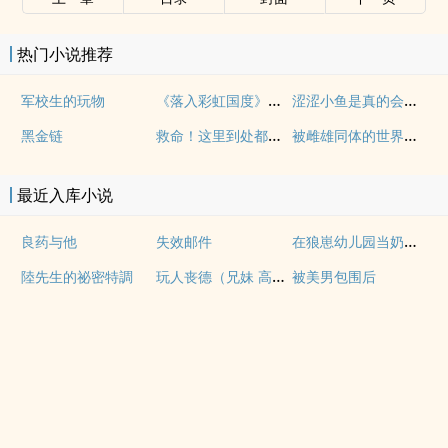
热门小说推荐
《落入彩虹国度》穿越+西幻+言情
涩涩小鱼是真的会被干透
军校生的玩物
救命！这里到处都是阴暗批（西幻NPH）
被雌雄同体的世界爆炒了（玄幻nph）
黑金链
最近入库小说
在狼崽幼儿园当奶爸的日常
良药与他
失效邮件
玩人丧德（兄妹 高H）
陸先生的祕密特調
被美男包围后