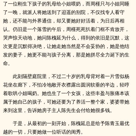
了一位刚生下孩子的乳母给小姐喂奶，而周槿只与小姐同睡
了一晚，就派人将她送到了迢遥的别院，不仅找专人看守
她，还不能与外界通信，却又要她好好活着，为日后再相
认。仍旧是一个落雪的午后，周槿死死扒着门框不肯放开，
哭声惊天动地，她问陈槐延为什么，得到的依旧是沉默，这
次更是沉默得决绝，让她走她当然是不会妥协的，她是他结
发的妻子，她更不能与孩子分离，那是她拼尽全力诞下的生
命。
此刻隔壁庭院里，不过二十岁的乳母背对着一片雪似杨
花坐在廊下，不怕冷地敞开衣襟露出圆润软垂的半边，轻哼
着歌哄小姐喝奶。她也生了一个女孩，这些丰盈与胀痛本该
属于她自己的孩子，可她还要为了养活一整个家，婆婆带她
来到这里，告诉她房子主人陈先生会付给她很多钱。
于是，从最初的一刻开始，陈槐延总是给予陈青玉最优
越的一切，只要她做一位听话的闺秀。