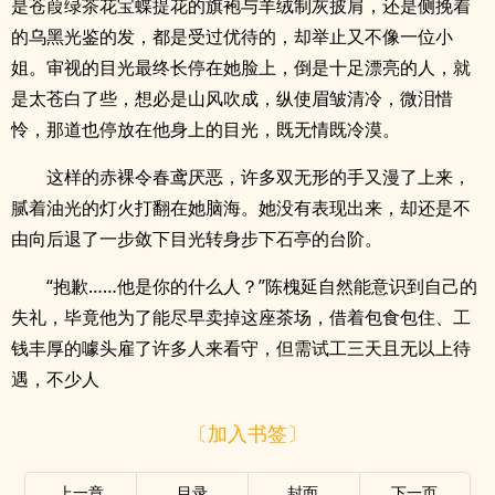
是苍葭绿茶花宝蝶提花的旗袍与羊绒制灰披肩，还是侧挽着
的乌黑光鉴的发，都是受过优待的，却举止又不像一位小
姐。审视的目光最终长停在她脸上，倒是十足漂亮的人，就
是太苍白了些，想必是山风吹成，纵使眉皱清冷，微泪惜
怜，那道也停放在他身上的目光，既无情既冷漠。
这样的赤裸令春鸢厌恶，许多双无形的手又漫了上来，
腻着油光的灯火打翻在她脑海。她没有表现出来，却还是不
由向后退了一步敛下目光转身步下石亭的台阶。
“抱歉……他是你的什么人？”陈槐延自然能意识到自己的
失礼，毕竟他为了能尽早卖掉这座茶场，借着包食包住、工
钱丰厚的噱头雇了许多人来看守，但需试工三天且无以上待
遇，不少人
〔加入书签〕
上一章
目录
封面
下一页