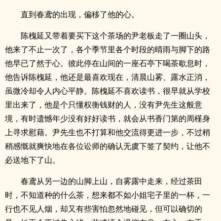
直到春鸢的出现，偏移了他的心。
陈槐延又带着要买下这个茶场的尹老板走了一圈山头，
他来了不止一次了，各个季节里各个时段的晴雨与脚下的路
他早已了然于心。彼此停在山间的一座石亭下喝茶歇息时，
他告诉陈槐延，他还是最喜欢现在，清晨山雾、露水正消，
虽微冷却令人内心平静。陈槐延不喜欢读书，很早就从学校
里出来了，他是个只懂权衡钱财的人，没有尹先生这般意
境，有时遗憾年少没有好好读书，就会从书香门第的周槿身
上寻求慰藉。尹先生也不打算和他交流得更进一步，不过稍
稍感慨就爽快地在各位讼师的确认无虞下签了契约，让他不
必送地下了山。
春鸢从另一边的山脚上山，自雾露中走来，经过茶田
时，不知道种的什么茶，想来都不如小姐宅子里的一杯，一
行也不见人烟，却又有些害怕忽然地碰见，但可以确切的