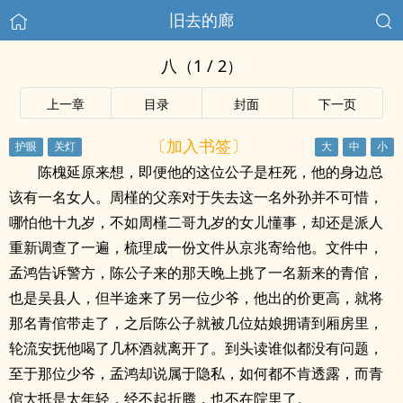
旧去的廊
八（1 / 2）
上一章
目录
封面
下一页
〔加入书签〕
陈槐延原来想，即便他的这位公子是枉死，他的身边总
该有一名女人。周槿的父亲对于失去这一名外孙并不可惜，
哪怕他十九岁，不如周槿二哥九岁的女儿懂事，却还是派人
重新调查了一遍，梳理成一份文件从京兆寄给他。文件中，
孟鸿告诉警方，陈公子来的那天晚上挑了一名新来的青倌，
也是吴县人，但半途来了另一位少爷，他出的价更高，就将
那名青倌带走了，之后陈公子就被几位姑娘拥请到厢房里，
轮流安抚他喝了几杯酒就离开了。到头读谁似都没有问题，
至于那位少爷，孟鸿却说属于隐私，如何都不肯透露，而青
倌大抵是太年轻，经不起折腾，也不在院里了。